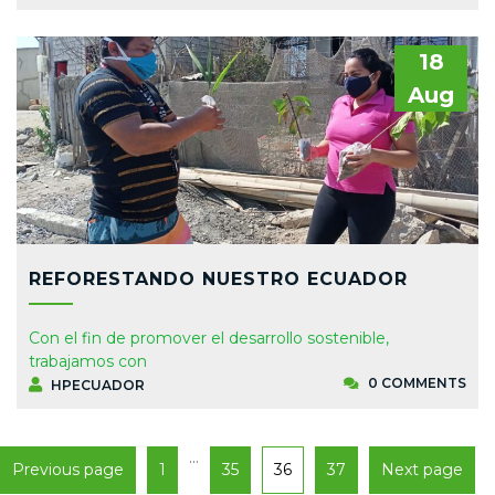
18
Aug
REFORESTANDO NUESTRO ECUADOR
Con el fin de promover el desarrollo sostenible,
trabajamos con
0 COMMENTS
HPECUADOR
…
Previous page
1
35
36
37
Next page