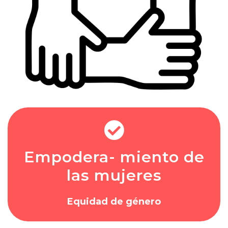
Empodera- miento de
las mujeres
Equidad de género