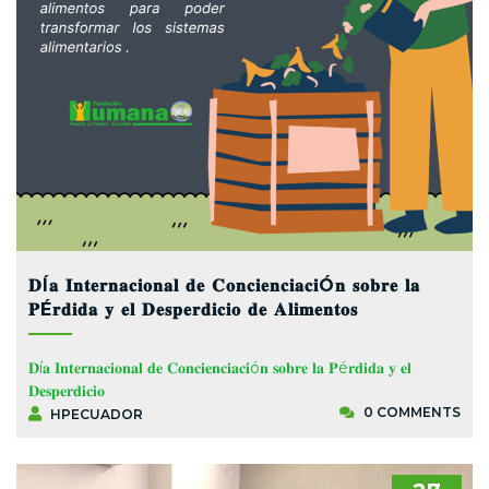
𝐃Í𝐚 𝐈𝐧𝐭𝐞𝐫𝐧𝐚𝐜𝐢𝐨𝐧𝐚𝐥 𝐝𝐞 𝐂𝐨𝐧𝐜𝐢𝐞𝐧𝐜𝐢𝐚𝐜𝐢Ó𝐧 𝐬𝐨𝐛𝐫𝐞 𝐥𝐚
𝐏É𝐫𝐝𝐢𝐝𝐚 𝐲 𝐞𝐥 𝐃𝐞𝐬𝐩𝐞𝐫𝐝𝐢𝐜𝐢𝐨 𝐝𝐞 𝐀𝐥𝐢𝐦𝐞𝐧𝐭𝐨𝐬
𝐃í𝐚 𝐈𝐧𝐭𝐞𝐫𝐧𝐚𝐜𝐢𝐨𝐧𝐚𝐥 𝐝𝐞 𝐂𝐨𝐧𝐜𝐢𝐞𝐧𝐜𝐢𝐚𝐜𝐢ó𝐧 𝐬𝐨𝐛𝐫𝐞 𝐥𝐚 𝐏é𝐫𝐝𝐢𝐝𝐚 𝐲 𝐞𝐥
𝐃𝐞𝐬𝐩𝐞𝐫𝐝𝐢𝐜𝐢𝐨
0 COMMENTS
HPECUADOR