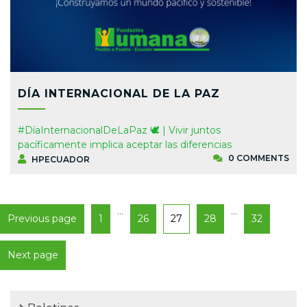
DÍA INTERNACIONAL DE LA PAZ
#DíaInternacionalDeLaPaz 🕊 | Vivir juntos
pacíficamente implica aceptar las diferencias
0 COMMENTS
HPECUADOR
…
…
Previous page
1
26
27
28
32
Next page