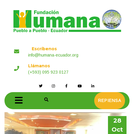
Escríbenos
info@humana-ecuador.org
Llámanos
(+593) 095 923 0127
REPIENSA
28
Oct